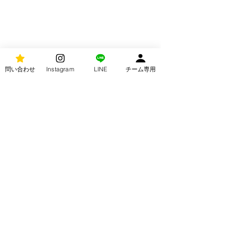
問い合わせ
Instagram
LINE
チーム専用
コメント
U10 FOOT BALL HERO
コメントを追加…
U10 CONSADORE CUP
supported by Seicomart